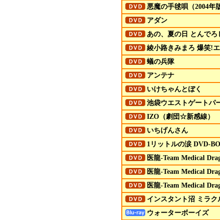
悪魔の手毬唄（2004年版
アダン
あの、夏の日 とんでろ
綾小路きみまろ 爆笑!
蟻の兵隊
アンテナ
いけちゃんとぼく
池袋ウエストゲートパーク
IZO（劇団☆新感線）
いちげんさん
1リットルの涙
DVD
-B
医龍-Team Medical Dra
医龍-Team Medical Dra
医龍-Team Medical Dra
インスタント沼 ミラク
ウォーターボーイズ