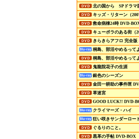
北の国から SPドラマ版（
キッズ・リターン（200
救命病棟24時 DVD-BO
キューポラのある街（20
きらきらアフロ 完全版 20
桐島、部活やめるって
桐島、部活やめるって
鬼龍院花子の生涯
銀色のシーズン
金田一耕助の事件匣
D
草迷宮
GOOD LUCK!! DVD-B
クライマーズ・ハイ
狂い咲きサンダーロー
ぐるりのこと。
黒革の手帖 DVD-BOX