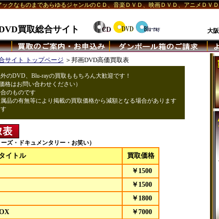
アックなものまであらゆるジャンルのＣＤ、音楽ＤＶＤ、映画ＤＶＤ、アニメＤＶ
DVD買取
総合サイト
大阪
合サイト トップページ
＞邦画DVD高価買取表
のDVD、Blu-rayの買取ももちろん大歓迎です！
格はお問い合わせください）
場合のものです
属品の有無等により掲載の買取価格から減額となる場合があります
ます
リーズ・ドキュメンタリー・お笑い）
タイトル
買取価格
）
￥1500
￥1500
￥1800
BOX
￥7000