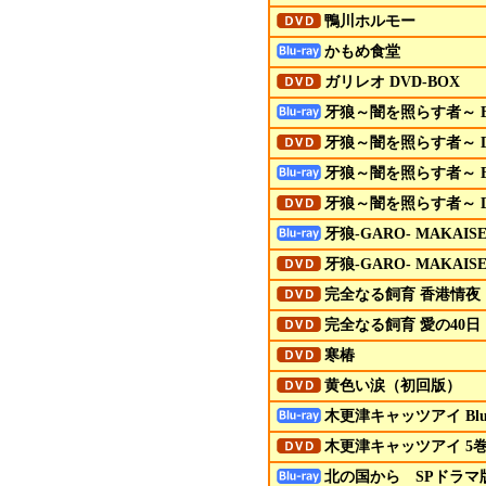
鴨川ホルモー
かもめ食堂
ガリレオ DVD-BOX
牙狼～闇を照らす者～ Blu
牙狼～闇を照らす者～ D
牙狼～闇を照らす者～ Blu
牙狼～闇を照らす者～ D
牙狼-GARO- MAKAISE
牙狼-GARO- MAKAISE
完全なる飼育 香港情夜
完全なる飼育 愛の40日
寒椿
黄色い涙（初回版）
木更津キャッツアイ Blu-
木更津キャッツアイ 5巻
北の国から SPドラマ版（