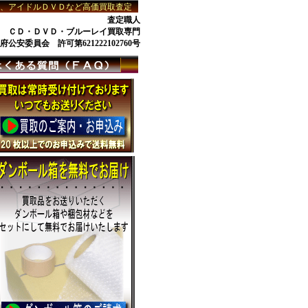
Ｄ、アイドルＤＶＤなど高価買取査定
査定職人
ＣＤ
・
ＤＶＤ
・
ブルーレイ買取
専門
府公安委員会 許可第621222102760号