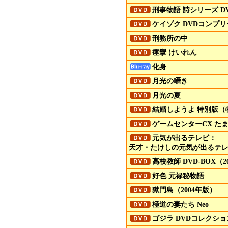
刑事物語 詩シリーズ
D
ケイゾク
DVD
コンプリ
刑務所の中
痙攣 けいれん
化身
月光の囁き
月光の夏
結婚しようよ 特別版（
ゲームセンターCX た
元気が出るテレビ：
天才・たけしの元気が出るテレ
高校教師
DVD
-BOX（
好色 元禄秘物語
獄門島（2004年版）
極道の妻たち Neo
ゴジラ
DVD
コレクショ