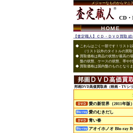
メジャーなものからマニ
CD
・
【査定職人】ＣＤ・ＤＶＤ買取 総
◆ これらはごく一部です！リスト以外
（リスト以外のタイトルの買取価
◆ 買取価格は商品の状態が最高の
盤の状態、ケースの状態、帯や付
◆ 買取価格は国内盤のものとなり
邦画DVD高価買取表（映画・TVシ
愛の新世界（2011年版
愛のむきだし
青い春
アオイホノオ Blu-ray 