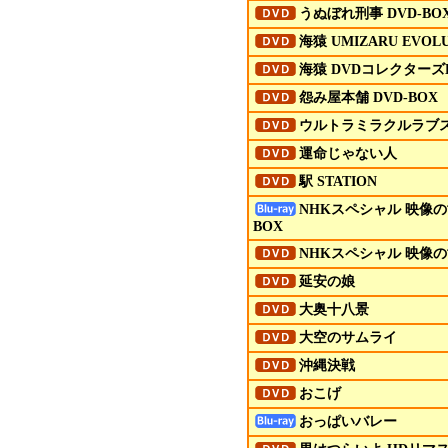
うぬぼれ刑事 DVD-BO
海猿 UMIZARU EVOLU
海猿
DVD
コレクターズB
怨み屋本舗 DVD-BOX
ウルトラミラクルラブ
運命じゃない人
駅 STATION
NHKスペシャル 映像
BOX
NHKスペシャル 映像の
延安の娘
大奥十八景
大空のサムライ
沖縄決戦
おこげ
おっぱいバレー