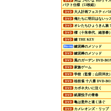
男はつらいよ HDリマ
パクト仕様（53枚組）
大人計画フェスティバル 
俺たちに明日はないッ
オレたちひょうきん族 
櫂（十朱幸代、緒形拳
鍵 THE KEY
鍵泥棒のメソッド
鍵泥棒のメソッド
風のガーデン
DVD
-BO
家族ゲーム
学校（監督；山田洋次
桂枝雀 十八番 DVD-BO
カポネ大いに泣く
紙屋悦子の青春
亀は意外と速く泳ぐ
カメレオンズ・リップ